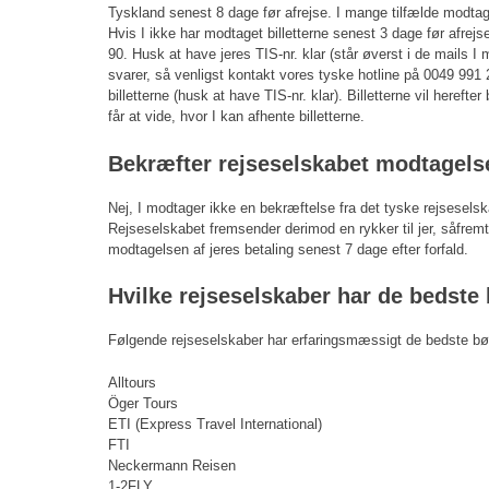
Tyskland senest 8 dage før afrejse. I mange tilfælde modtages
Hvis I ikke har modtaget billetterne senest 3 dage før afrejse,
90. Husk at have jeres TIS-nr. klar (står øverst i de mails I
svarer, så venligst kontakt vores tyske hotline på 0049 991 
billetterne (husk at have TIS-nr. klar). Billetterne vil herefter 
får at vide, hvor I kan afhente billetterne.
Bekræfter rejseselskabet modtagelse
Nej, I modtager ikke en bekræftelse fra det tyske rejseselsk
Rejseselskabet fremsender derimod en rykker til jer, såfremt
modtagelsen af jeres betaling senest 7 dage efter forfald.
Hvilke rejseselskaber har de bedste 
Følgende rejseselskaber har erfaringsmæssigt de bedste bø
Alltours
Öger Tours
ETI (Express Travel International)
FTI
Neckermann Reisen
1-2FLY