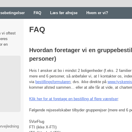
jsebetingelser
FAQ
Læs før afrejse
Hvem er vi?
FAQ
 vi oftest
jeres
or en
Hvordan foretager vi en gruppebesti
personer)
Hvis I ønsker at bo i mindst 2 boligenheder (f.eks. 2 familier á
mere end 6 personer, så anbefaler vi, at I kontakter os, inden 
via
bestillingsformularen
; dvs. ikke direkte på
www.tyskerejs
kommer afsted sammen… eller at alle får at vide, at charterr
Klik her for at foretage en bestilling af flere værelser
:
Følgende rejseselskaber tilbyder grupperejser (mere end 6 p
5VorFlug
rvejledning
FTI (ikke X-FTI)