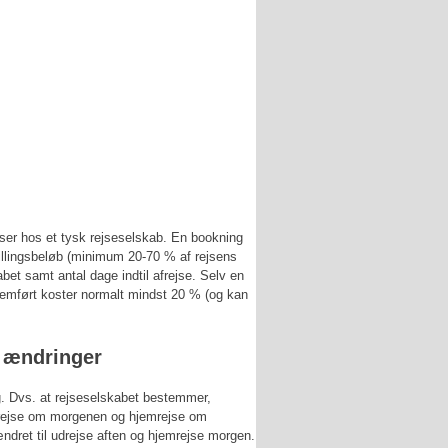
ejser hos et tysk rejseselskab. En bookning
tillingsbeløb (minimum 20-70 % af rejsens
abet samt antal dage indtil afrejse. Selv en
ennemført koster normalt mindst 20 % (og kan
r ændringer
g. Dvs. at rejseselskabet bestemmer,
udrejse om morgenen og hjemrejse om
ændret til udrejse aften og hjemrejse morgen.