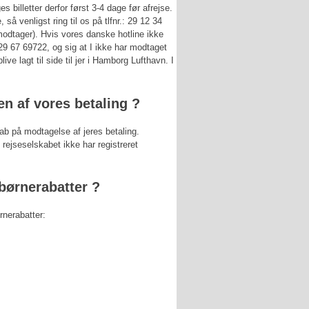
 billetter derfor først 3-4 dage før afrejse.
 så venligst ring til os på tlfnr.: 29 12 34
 modtager). Hvis vores danske hotline ikke
29 67 69722, og sig at I ikke har modtaget
blive lagt til side til jer i Hamborg Lufthavn. I
n af vores betaling ?
ab på modtagelse af jeres betaling.
 rejseselskabet ikke har registreret
børnerabatter ?
rnerabatter: