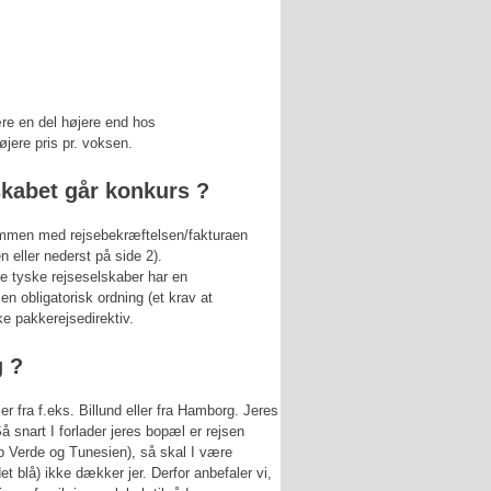
e en del højere end hos
jere pris pr. voksen.
lskabet går konkurs ?
sammen med rejsebekræftelsen/fakturaen
n eller nederst på side 2).
e tyske rejseselskaber har en
en obligatorisk ordning (et krav at
ke pakkerejsedirektiv.
g ?
er fra f.eks. Billund eller fra Hamborg. Jeres
 snart I forlader jeres bopæl er rejsen
ap Verde og Tunesien), så skal I være
t blå) ikke dækker jer. Derfor anbefaler vi,