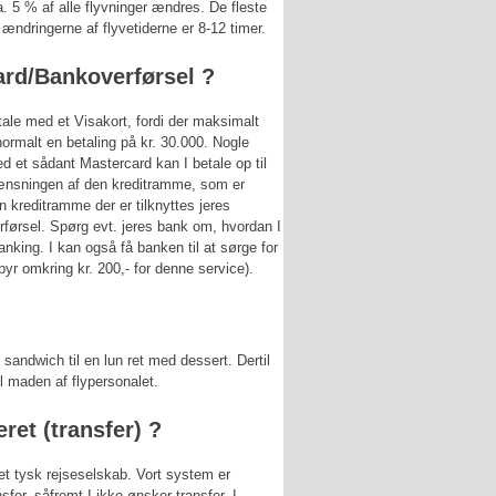
. 5 % af alle flyvninger ændres. De fleste
ændringerne af flyvetiderne er 8-12 timer.
ard/Bankoverførsel ?
ale med et Visakort, fordi der maksimalt
ormalt en betaling på kr. 30.000. Nogle
 et sådant Mastercard kan I betale op til
rænsningen af den kreditramme, som er
n kreditramme der er tilknyttes jeres
førsel. Spørg evt. jeres bank om, hvordan I
nking. I kan også få banken til at sørge for
byr omkring kr. 200,- for denne service).
 sandwich til en lun ret med dessert. Dertil
il maden af flypersonalet.
eret (transfer) ?
et tysk rejseselskab. Vort system er
sfer, såfremt I ikke ønsker transfer. I