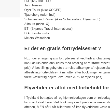
ITS (ikke Indi ITS)
Jahn Reisen
Öger Tours (ikke XÖGER)
Tjaereborg (uden Indi)
Schauinsland Reisen (ikke Schauinsland Dynamisch)
Alltours (uden -X)
ETI (Express Travel International)
D.A. Ferntouristik
Meiers Weltreisen
Er der en gratis fortrydelsesret ?
NEJ, der er ingen gratis fortrydelsesret ved køb af charterr
kan udelukkende annulleres mod betaling af et større afbes
pris). Afbestillingsgebyrets størrelse afhænger af rejseselsk
afbestilling (fortrydelse) få minutter efter bookningen er g
være væsentlig højere; dvs. over 70 % af rejsens pris).
Flyvetider er altid med forbehold fo
I Tyskland betragtes af- og hjemrejsedagen som en rejseda
hvornår I skal flyve. Ved bookning kan flyvetiderne være 
aftenen, MEN når I får billetterne så kan flyvetiderne være 