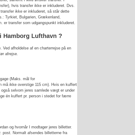
fer), hvis transfer ikke er inkluderet. Dvs.
transfer ikke er inkluderet, så står dette
s.: Tyrkiet, Bulgarien, Grækenland,
. er transfer som udgangspunkt inkluderet.
e i Hamborg Lufthavn ?
. Ved afholdelse af en charterrejse på en
ør afrejse.
gage (Maks. mål for
å ikke overstige 115 cm). Hvis en kuffert
t; også selvom jeres samlede vægt er under
 én kuffert pr. person i stedet for færre
ordan og hvornår I modtager jeres billetter.
. post. Normalt afsendes billetterne fra