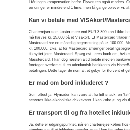
I får ingen kompensation herfor. Flyveruten også ændres. Ca
ændringer er mindre end 1 time, men få gange oplever vi, at 
Kan vi betale med VISAkort/Masterc
Charterrejser som koster mere end EUR 3.300 kan I ikke bet
må hæves kr. 25.000 på et Visakort. Et Mastercard tillader n
Mastercard har en månedlig begrænsning på kr. 100.000. Med
kr. 100.000. Dvs. at for Mastercard afhænger betalingsbeg
tilknyttet jeres Mastercard. Spørg evt. jeres bank om, hvilke
Masstercard. I kan dog næsten altid betale med en bankover
foretager overførsel til en udenlandsk bankkonto via HomeBa
betalingen. Dette tager de normalt et gebyr for (forvent et ge
Er mad om bord inkluderet ?
Som oftest ja. Flymaden kan være alt fra lidt snack, en “tør”
serveres ikke-alkoholiske drikkevarer. I kan købe øl og vin t
Er transport til og fra hotellet inklud
Ja, dette er udgangspunktet, når en charterrejse købes hos 
standard sat til at inkludere transfer, men I kan fravælge tran