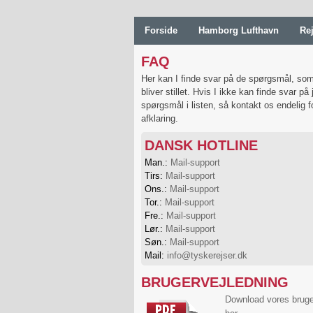
Skip
to
Forside
Hamborg Lufthavn
Re
content
FAQ
Her kan I finde svar på de spørgsmål, som
bliver stillet. Hvis I ikke kan finde svar på 
spørgsmål i listen, så kontakt os endelig f
afklaring.
DANSK HOTLINE
Man.:
Mail-support
Tirs:
Mail-support
Ons.:
Mail-support
Tor.:
Mail-support
Fre.:
Mail-support
Lør.:
Mail-support
Søn.:
Mail-support
Mail:
info@tyskerejser.dk
BRUGERVEJLEDNING
Download vores bruge