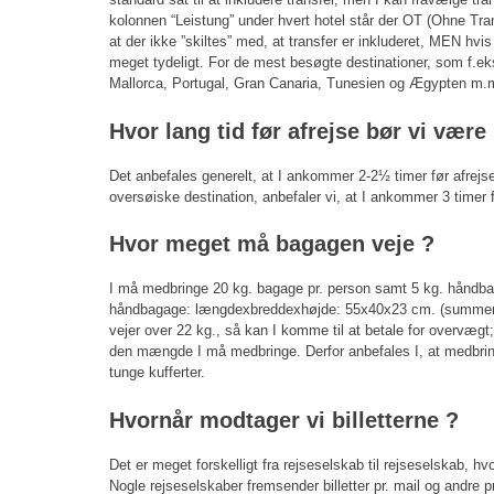
kolonnen “Leistung” under hvert hotel står der OT (Ohne Trans
at der ikke ”skiltes” med, at transfer er inkluderet, MEN hvis 
meget tydeligt. For de mest besøgte destinationer, som f.ek
Mallorca, Portugal, Gran Canaria, Tunesien og Ægypten m.m
Hvor lang tid før afrejse bør vi vær
Det anbefales generelt, at I ankommer 2-2½ timer før afrejse
oversøiske destination, anbefaler vi, at I ankommer 3 timer f
Hvor meget må bagagen veje ?
I må medbringe 20 kg. bagage pr. person samt 5 kg. håndba
håndbagage: længdexbreddexhøjde: 55x40x23 cm. (summen m
vejer over 22 kg., så kan I komme til at betale for overvæg
den mængde I må medbringe. Derfor anbefales I, at medbringe
tunge kufferter.
Hvornår modtager vi billetterne ?
Det er meget forskelligt fra rejseselskab til rejseselskab, hv
Nogle rejseselskaber fremsender billetter pr. mail og andre pr