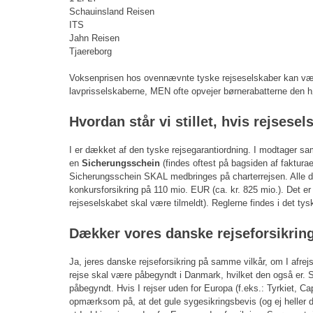
Schauinsland Reisen
ITS
Jahn Reisen
Tjaereborg
Voksenprisen hos ovennævnte tyske rejseselskaber kan vær
lavprisselskaberne, MEN ofte opvejer børnerabatterne den hø
Hvordan står vi stillet, hvis rejsese
I er dækket af den tyske rejsegarantiordning. I modtager 
en
Sicherungsschein
(findes oftest på bagsiden af fakturae
Sicherungsschein SKAL medbringes på charterrejsen. Alle d
konkursforsikring på 110 mio. EUR (ca. kr. 825 mio.). Det er 
rejseselskabet skal være tilmeldt). Reglerne findes i det tys
Dækker vores danske rejseforsikrin
Ja, jeres danske rejseforsikring på samme vilkår, om I afrejs
rejse skal være påbegyndt i Danmark, hvilket den også er. Så
påbegyndt. Hvis I rejser uden for Europa (f.eks.: Tyrkiet, C
opmærksom på, at det gule sygesikringsbevis (og ej heller de